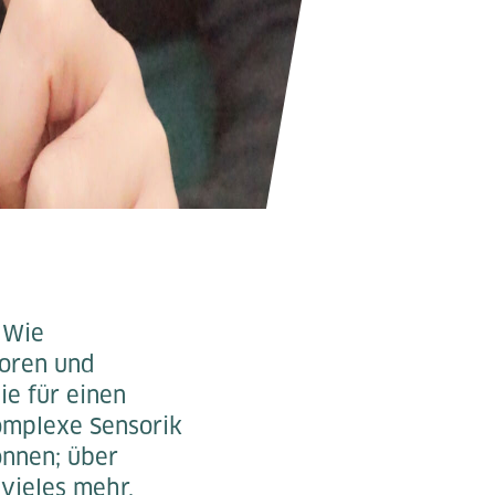
? Wie
toren und
ie für einen
komplexe Sensorik
önnen; über
vieles mehr.