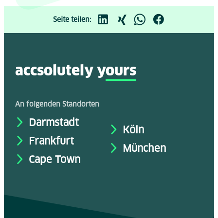
Seite teilen:
accsolutely y
ours
An folgenden Standorten
Darmstadt
Köln
Frankfurt
München
Cape Town