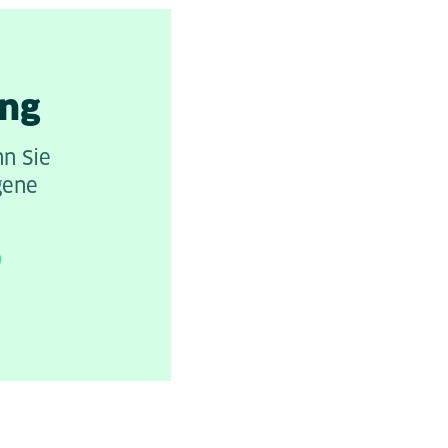
ung
nn Sie
gene