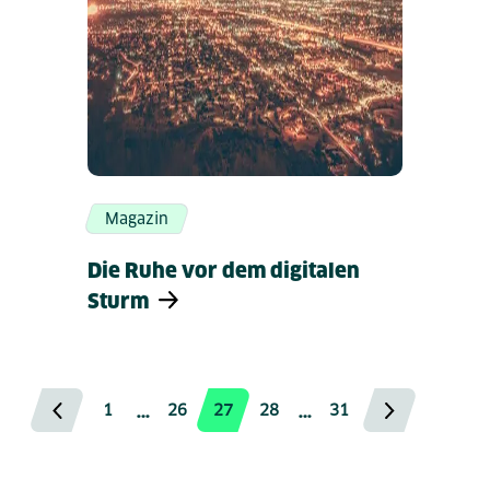
Magazin
Die Ruhe vor dem digitalen
Sturm
…
…
1
26
27
28
31
Vorherige Seite
Nächste Se
Seite
Seite
Seite
Seite
Seite