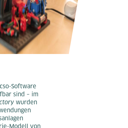
cso-Software
fbar sind – im
ctory
wurden
nwendungen
sanlagen
trie-Modell von