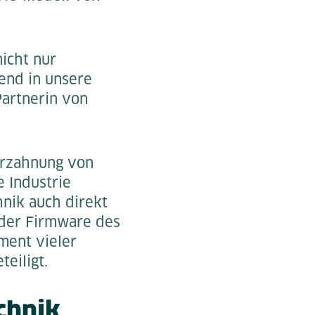
nicht nur
end in unsere
Partnerin von
Verzahnung von
 Industrie
hnik auch direkt
 der Firmware des
ment vieler
eiligt.
chnik