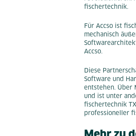
fischertechnik.
Für Accso ist fis
mechanisch äußer
Softwarearchitekt
Accso.
Diese Partnersch
Software und Har
entstehen. Über 
und ist unter an
fischertechnik TX
professioneller f
Mehr zu d