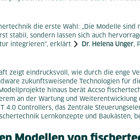
chertechnik die erste Wahl: „Die Modelle sind 
st stabil, sondern lassen sich auch hervorrag
ur integrieren“, erklärt
Dr. Helena Unger
, 
aft zeigt eindrucksvoll, wie durch die enge 
dware zukunftsweisende Technologien für die
Modellprojekte hinaus berät Accso fischertec
derem an der Wartung und Weiterentwicklung
T 4.0 Controllers, das Zentrale Steuerungsele
ischertechnik Lernkonzepte und Baukästen, bet
en Modellen von fischerte