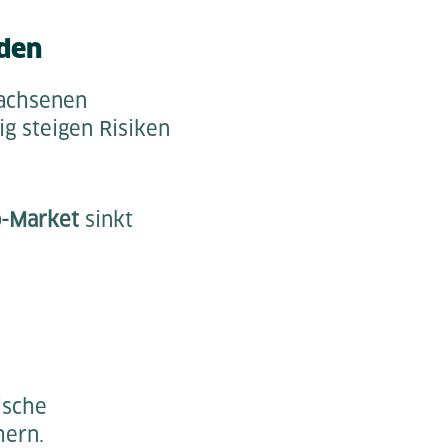
rden
wachsenen
ig steigen Risiken
o-Market
sinkt
ische
hern.