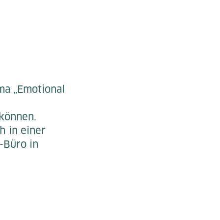
ma „Emotional
 können.
h in einer
-Büro in