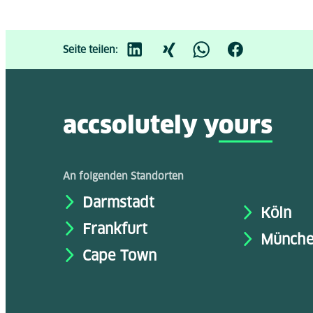
Seite teilen:
accsolutely y
ours
An folgenden Standorten
Darmstadt
Köln
Frankfurt
Münch
Cape Town