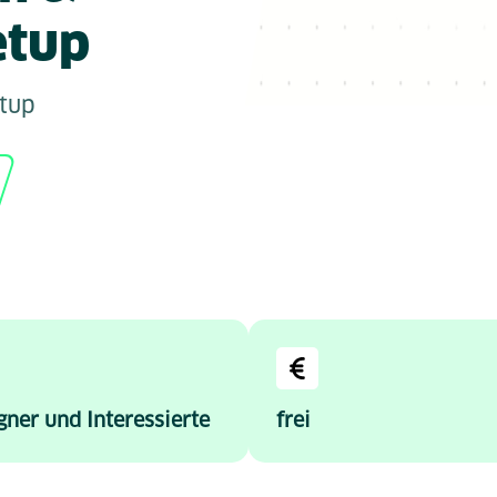
etup
tup
gner und Interessierte
frei