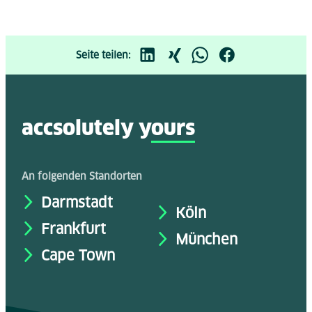
Seite teilen:
accsolutely y
ours
An folgenden Standorten
Darmstadt
Köln
Frankfurt
München
Cape Town