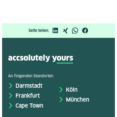
Seite teilen:
accsolutely y
ours
An folgenden Standorten
Darmstadt
Köln
Frankfurt
München
Cape Town