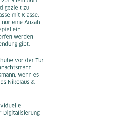
 vor allem dort
d gezielt zu
sse mit Klasse.
 nur eine Anzahl
spiel ein
worfen werden
endung gibt.
chuhe vor der Tür
ihnachtsmann
tsmann, wenn es
es Nikolaus &
ividuelle
 Digitalisierung