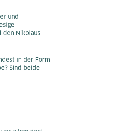
er und
iesige
l den Nikolaus
ndest in der Form
be? Sind beide