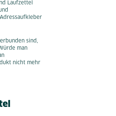
nd Laufzettel
und
 Adressaufkleber
verbunden sind,
 Würde man
an
dukt nicht mehr
tel