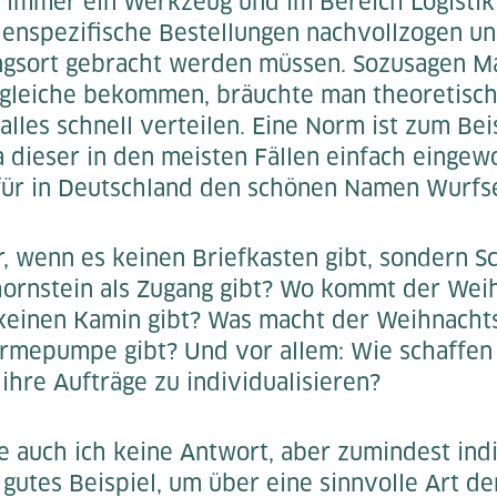
st immer ein Werkzeug und im Bereich Logistik
denspezifische Bestellungen nachvollzogen un
gsort gebracht werden müssen. Sozusagen Ma
gleiche bekommen, bräuchte man theoretisch
lles schnell verteilen. Eine Norm ist zum Bei
a dieser in den meisten Fällen einfach einge
für in Deutschland den schönen Namen Wurfs
r, wenn es keinen Briefkasten gibt, sondern S
hornstein als Zugang gibt? Wo kommt der We
keinen Kamin gibt? Was macht der Weihnach
rmepumpe gibt? Und vor allem: Wie schaffen 
hre Aufträge zu individualisieren?
e auch ich keine Antwort, aber zumindest ind
 gutes Beispiel, um über eine sinnvolle Art der